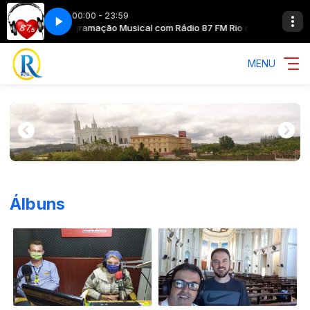
00:00 - 23:59
 Oeste SC
Programação Musical com Rádio 87 FM Rio do Oeste SC
MENU
Álbuns