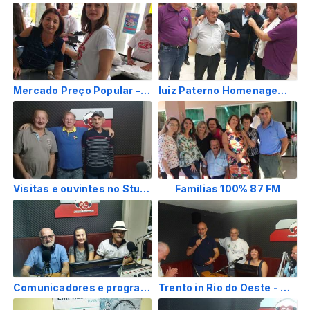
Mercado Preço Popular - 2018 e 2019
luiz Paterno Homenagem 30 outubro 2018
Visitas e ouvintes no Studio
Famílias 100% 87 FM
Comunicadores e programas
Trento in Rio do Oeste - Brasile