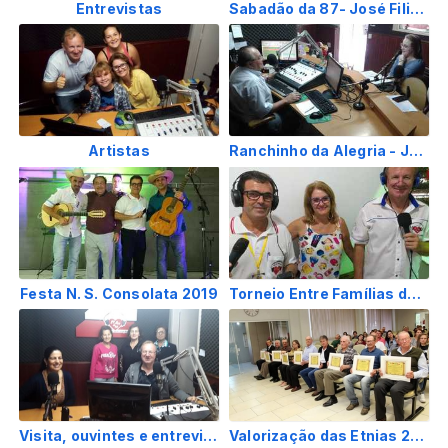
Entrevistas
Sabadão da 87- José Filiponi e Rodrigo Manieski
Artistas
Ranchinho da Alegria - João Cândido
Festa N. S. Consolata 2019
Torneio Entre Famílias de Futsal 2019
Visita, ouvintes e entrevistas
Valorização das Etnias 2019