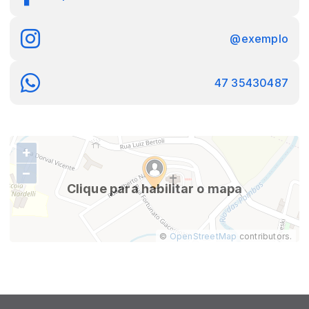
@exemplo
47 35430487
+
−
Clique para habilitar o mapa
©
OpenStreetMap
contributors.