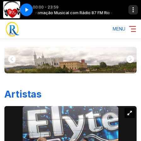
00:00 - 23:59
 Oeste SC
Programação Musical com Rádio 87 FM Rio do Oeste SC
MENU
Artistas