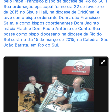
pelo Papa Francisco bispo da diocese de Rio do Sul.1
Sua ordenação episcopal foi no dia 22 de fevereiro
de 2015 no Sisu's Hall, na diocese de Criciúma, e
teve como bispo ordenante Dom João Francisco
Salm, e como bispos coordenantes Dom Jacinto
Inácio Flach e Dom Paulo Antônio de Conto. Sua
posse como bispo diocesano na diocese de Rio do
Sul será no dia 15 de março de 2015, na Catedral São
João Batista, em Rio do Sul.