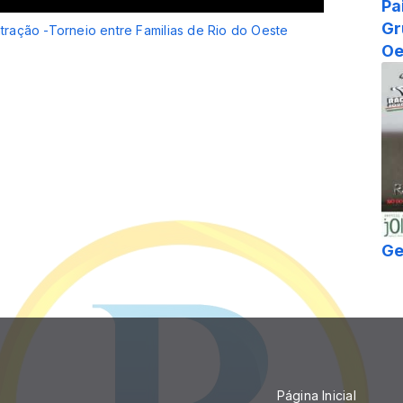
Pa
Gr
atração -Torneio entre Familias de Rio do Oeste
Oe
Ge
Página Inicial