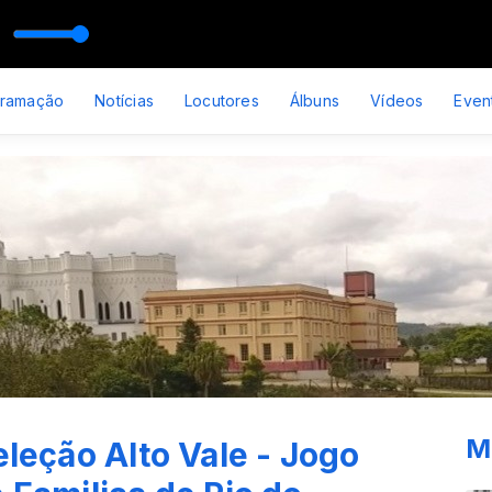
etta
gramação
Notícias
Locutores
Álbuns
Vídeos
Even
M
eleção Alto Vale - Jogo