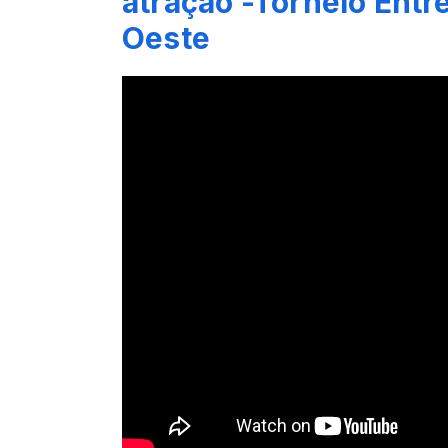
atração -Torneio Entre
Oeste