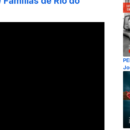
 Familias de Rio do
PE
Jo