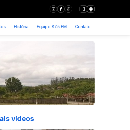
tos
História
Equipe 87.5 FM
Contato
ais vídeos