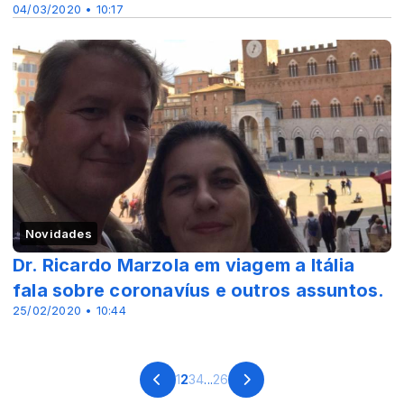
04/03/2020 • 10:17
Novidades
Dr. Ricardo Marzola em viagem a Itália
fala sobre coronavíus e outros assuntos.
25/02/2020 • 10:44
1
2
3
4
...
26