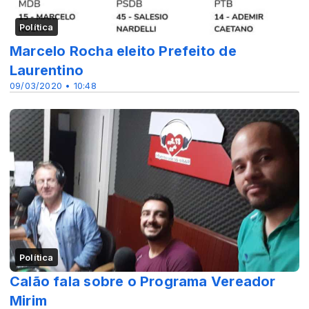
Política
Marcelo Rocha eleito Prefeito de
Laurentino
09/03/2020 • 10:48
Política
Calão fala sobre o Programa Vereador
Mirim